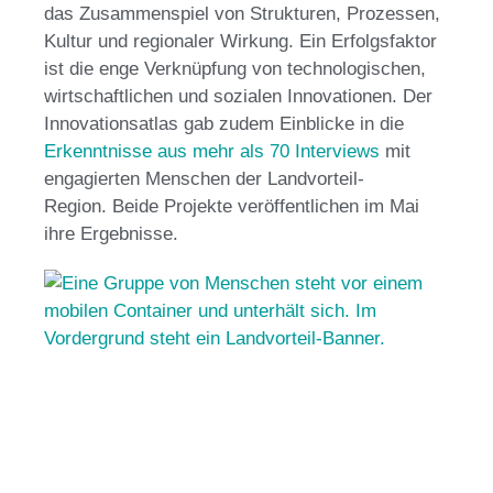
das Zusammenspiel von Strukturen, Prozessen,
Kultur und regionaler Wirkung. Ein Erfolgsfaktor
ist die enge Verknüpfung von technologischen,
wirtschaftlichen und sozialen Innovationen.
Der
Innovationsatlas gab zudem Einblicke in die
Erkenntnisse aus mehr als 70 Interviews
mit
engagierten Menschen der Landvorteil-
Region.
Beide Projekte veröffentlichen im Mai
ihre Ergebnisse.
In
Im
de
vo
13.
Im 
ber
Fo
de