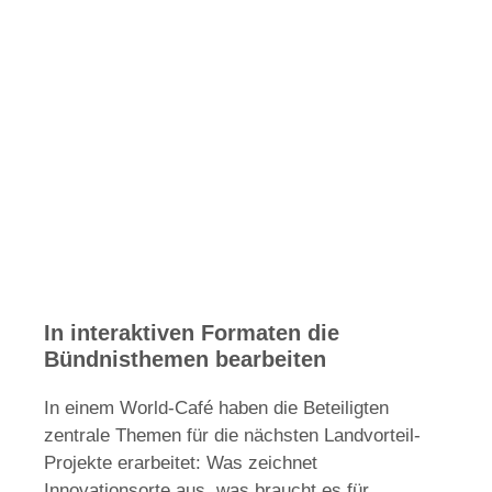
Ve
Me
de
Pro
dar
soz
In
län
Re
st
kö
Wei
In interaktiven Formaten die
Bündnisthemen bearbeiten
In einem World-Café haben die Beteiligten
zentrale Themen für die nächsten Landvorteil-
Projekte erarbeitet: Was zeichnet
Innovationsorte aus, was braucht es für