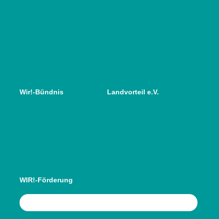
Datenschutz
Impressum
© 2025 Landvorteil e.V.
Wir!-Bündnis
Landvorteil e.V.
Verbundvorhaben
Akteure im Netzwerk
Partner:innen
Veranstaltungen
Organisationsstruktur
WIR!-Förderung