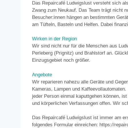
Das Repaircafé Ludwigslust versteht sich al
Zwang zum Neukauf. Das Team trägt nicht nu
Besucher:innen hängen an bestimmten Geräte
am Tüfteln, Basteln und Helfen. Dabei finanz
Wirken in der Region
Wir sind nicht nur für die Menschen aus Lu
Perleberg (Prignitz) und Brahlstorf an. Glü
Einzugsgebiet noch größer.
Angebote
Wir reparieren nahezu alle Geräte und Gege
Kameras, Lampen und Kaffeevollautomaten. Di
jeder Person einmal kaputtgehen können, ist
und körperlichen Verfassungen offen. Wir sc
Das Repaircafé Ludwigslust ist immer am ers
folgendes Formular einreichen: https://repai