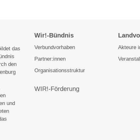
Wir!-Bündnis
Landvor
Verbundvorhaben
Akteure 
ildet das
ündnis
Partner:innen
Veransta
rch den
Organisationsstruktur
enburg
.
WIR!-Förderung
gen
gen und
eten
das