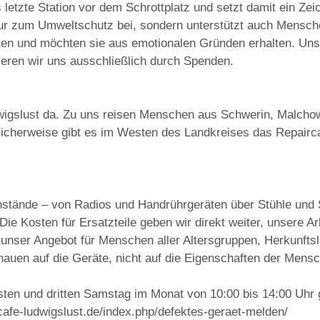
s letzte Station vor dem Schrottplatz und setzt damit ein Z
r zum Umweltschutz bei, sondern unterstützt auch Mensche
n und möchten sie aus emotionalen Gründen erhalten. Unse
ieren wir uns ausschließlich durch Spenden.
dwigslust da. Zu uns reisen Menschen aus Schwerin, Malcho
cklicherweise gibt es im Westen des Landkreises das Repair
nstände – von Radios und Handrührgeräten über Stühle und 
e Kosten für Ersatzteile geben wir direkt weiter, unsere Ar
 unser Angebot für Menschen aller Altersgruppen, Herkunftsl
hauen auf die Geräte, nicht auf die Eigenschaften der Mens
ten und dritten Samstag im Monat von 10:00 bis 14:00 Uhr 
rcafe-ludwigslust.de/index.php/defektes-geraet-melden/