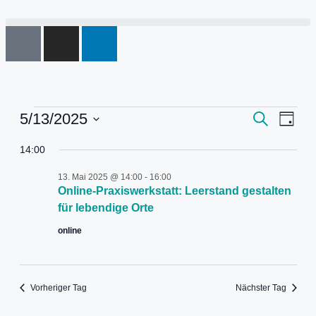
Veranstal
Veran
5/13/2025
Suche
Tag
Ansic
Suche
Datum
Navig
und
wählen.
14:00
Ansichten,
13. Mai 2025 @ 14:00
-
16:00
Navigation
Online-Praxiswerkstatt: Leerstand gestalten
für lebendige Orte
online
Vorheriger Tag
Nächster Tag