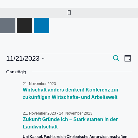
V
V
11/21/2023
S
T
e
u
e
a
D
c
r
r
g
Ganztägig
h
a
a
a
e
t
n
21. November 2023
n
s
u
Wirtschaft anders denken! Konferenz zur
s
t
zukünftigen Wirtschafts- und Arbeitswelt
m
t
a
w
l
a
ä
21. November 2023
-
24. November 2023
t
l
Zukunft Gründe Ich – Stark starten in der
h
u
t
Landwirtschaft
n
l
u
g
e
Uni Kassel, Fachbereich Ökologische Agrarwissenschaften