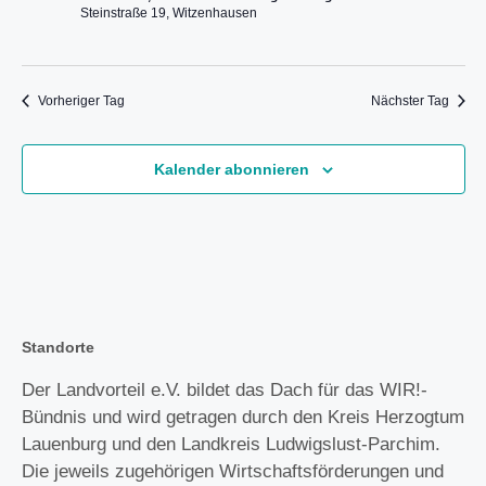
n
A
Steinstraße 19, Witzenhausen
n
g
n
.
e
s
i
n
c
Vorheriger Tag
Nächster Tag
S
h
u
t
c
e
Kalender abonnieren
h
n
e
-
u
N
a
n
v
d
i
A
g
n
Standorte
a
s
t
Der Landvorteil e.V. bildet das Dach für das WIR!-
i
i
Bündnis und wird getragen durch den Kreis Herzogtum
c
o
n
h
Lauenburg und den Landkreis Ludwigslust-Parchim.
t
Die jeweils zugehörigen Wirtschaftsförderungen und