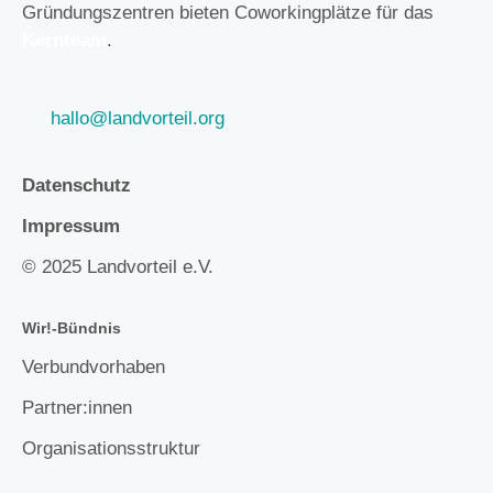
e
Gründungszentren bieten Coworkingplätze für das
n
Kernteam
.
,
N
a
hallo@landvorteil.org
v
i
Datenschutz
g
a
Impressum
t
© 2025 Landvorteil e.V.
i
o
n
Wir!-Bündnis
Verbundvorhaben
Partner:innen
Organisationsstruktur