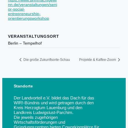
nn.de/veranstaltungen/seni
or-social-
entrepreneurship-
orientierungsworkshop
VERANSTALTUNGSORT
Berlin – Tempelhof
Die große Zukunftsorte-Schau
Projekte & Kaffee-Zoom
Standorte
Der Landvorteil e.V. bildet das Dach für das
WIR!-Bündnis und wird getragen durch den
Kreis Herzogtum Lauenburg und den
Landkreis Ludwigslust-Parchim.
Die jeweils zugehörigen
Wirtschaftsförderungen und
Gründungszentren bieten Coworkingplätze für