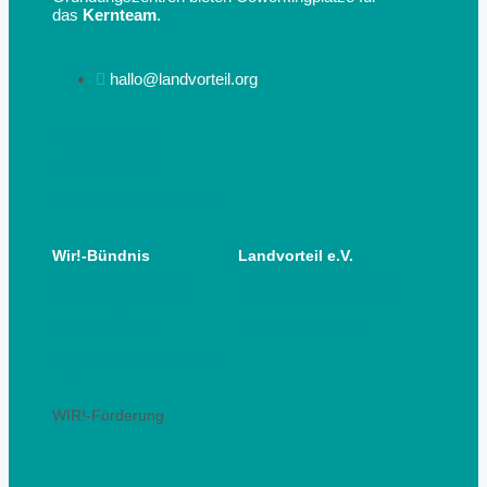
das
Kernteam
.
hallo@landvorteil.org
Datenschutz
Impressum
© 2025 Landvorteil e.V.
Wir!-Bündnis
Landvorteil e.V.
Verbundvorhaben
Akteure im Netzwerk
Partner:innen
Veranstaltungen
Organisationsstruktur
WIR!-Förderung