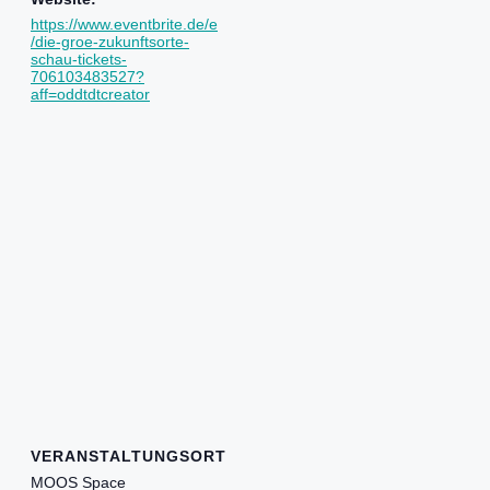
https://www.eventbrite.de/e
/die-groe-zukunftsorte-
schau-tickets-
706103483527?
aff=oddtdtcreator
VERANSTALTUNGSORT
MOOS Space