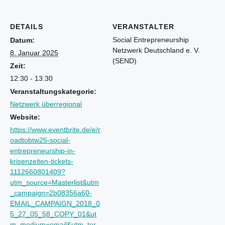
DETAILS
VERANSTALTER
Social Entrepreneurship
Datum:
Netzwerk Deutschland e. V.
8. Januar 2025
(SEND)
Zeit:
12:30 - 13:30
Veranstaltungskategorie:
Netzwerk überregional
Website:
https://www.eventbrite.de/e/r
oadtobtw25-social-
entrepreneurship-in-
krisenzeiten-tickets-
1112660801409?
utm_source=Masterlist&utm
_campaign=2b08356a60-
EMAIL_CAMPAIGN_2018_0
5_27_05_58_COPY_01&ut
m_medium=email&utm_ter