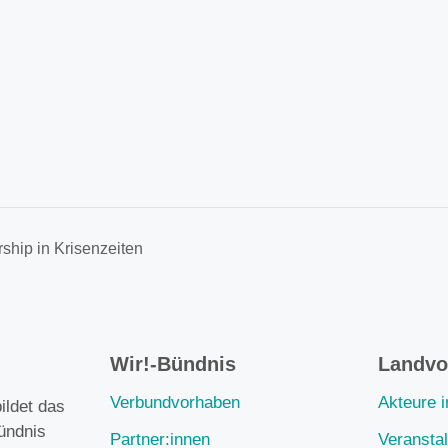
hip in Krisenzeiten
Wir!-Bündnis
Landvor
Verbundvorhaben
Akteure 
ildet das
ündnis
Partner:innen
Veransta