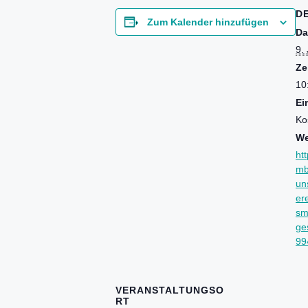
D
Zum Kalender hinzufügen
Da
9.
Ze
10
Ein
Ko
We
ht
mb
un
er
sm
ge
99
VERANSTALTUNGSO
RT