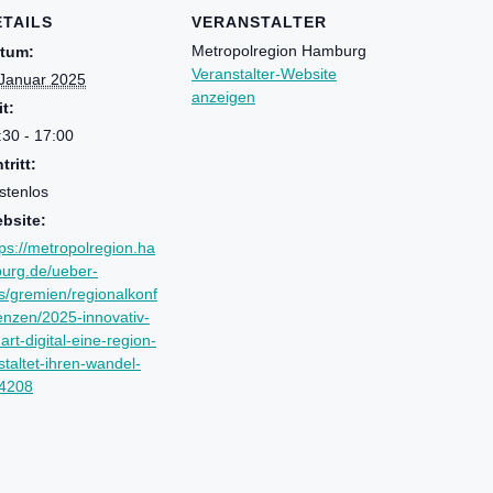
ETAILS
VERANSTALTER
Metropolregion Hamburg
tum:
Veranstalter-Website
 Januar 2025
anzeigen
it:
:30 - 17:00
tritt:
stenlos
bsite:
tps://metropolregion.ha
urg.de/ueber-
s/gremien/regionalkonf
enzen/2025-innovativ-
art-digital-eine-region-
staltet-ihren-wandel-
4208