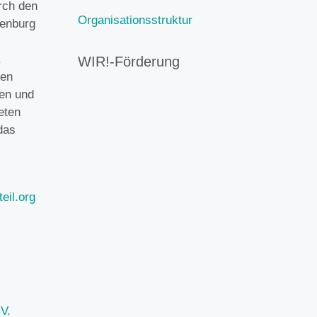
rch den
Organisationsstruktur
enburg
.
WIR!-Förderung
gen
gen und
eten
das
eil.org
V.