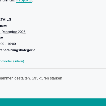
d um die
Projekte
.
ETAILS
tum:
. Dezember 2023
it:
:00 - 16:00
ranstaltungskategorie
dvorteil (intern)
usammen gestalten. Strukturen stärken