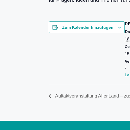
für Fragen, Ideen und Themen run
D
Zum Kalender hinzufügen
Da
18
Ze
15
Ve
:
Lan
Auftaktveranstaltung Aller.Land – z