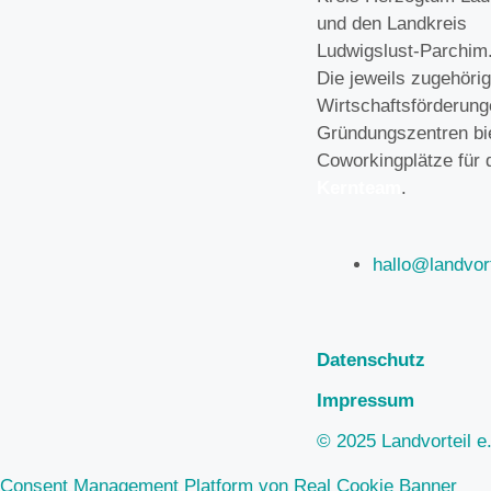
und den Landkreis
Ludwigslust-Parchim
Die jeweils zugehöri
Wirtschaftsförderun
Gründungszentren bi
Coworkingplätze für 
Kernteam
.
hallo@landvort
Datenschutz
Impressum
© 2025 Landvorteil e.
Consent Management Platform von Real Cookie Banner