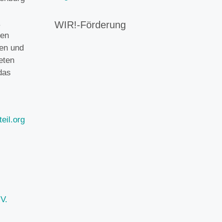
.
WIR!-Förderung
gen
gen und
eten
das
eil.org
V.