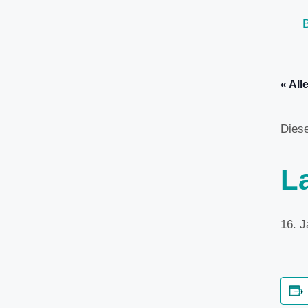
« All
Diese
L
16. 