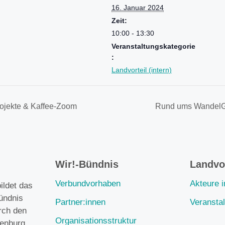
16. Januar 2024
Zeit:
10:00 - 13:30
Veranstaltungskategorie
:
Landvorteil (intern)
ojekte & Kaffee-Zoom
Rund ums Wandel
Wir!-Bündnis
Landvor
Verbundvorhaben
Akteure 
ildet das
ündnis
Partner:innen
Veransta
rch den
Organisationsstruktur
enburg