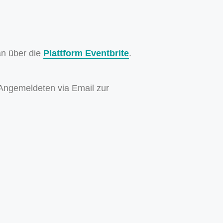
an über die
Plattform Eventbrite
.
 Angemeldeten via Email zur