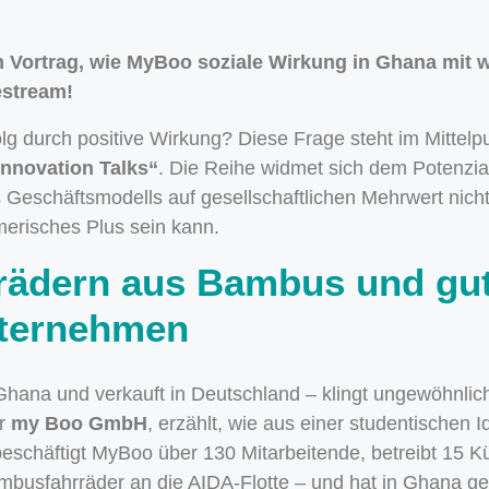
m Vortrag, wie MyBoo soziale Wirkung in Ghana mit wi
estream!
lg durch positive Wirkung? Diese Frage steht im Mittelp
Innovation Talks“
. Die Reihe widmet sich dem Potenzia
es Geschäftsmodells auf gesellschaftlichen Mehrwert nic
erisches Plus sein kann.
rrädern aus Bambus und g
nternehmen
hana und verkauft in Deutschland – klingt ungewöhnlich
er
my Boo GmbH
, erzählt, wie aus einer studentischen I
schäftigt MyBoo über 130 Mitarbeitende, betreibt 15 Kü
ambusfahrräder an die AIDA-Flotte – und hat in Ghana g