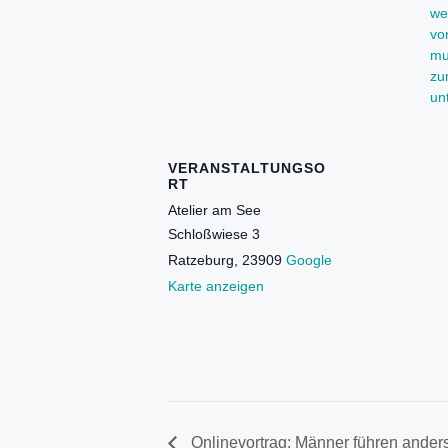
we
vo
mu
zu
un
VERANSTALTUNGSO
RT
Atelier am See
Schloßwiese 3
Ratzeburg
,
23909
Google
Karte anzeigen
Onlinevortrag: Männer führen ander