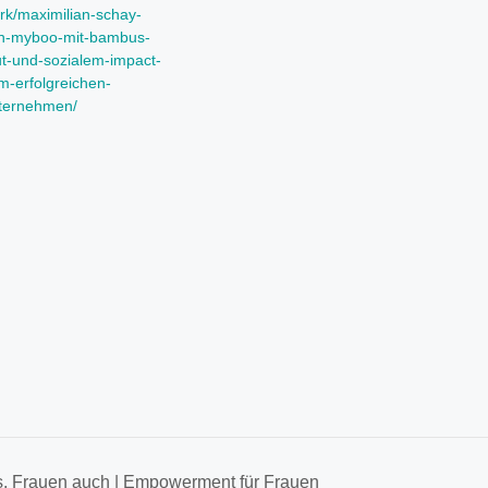
rk/maximilian-schay-
n-myboo-mit-bambus-
t-und-sozialem-impact-
m-erfolgreichen-
ternehmen/
s. Frauen auch | Empowerment für Frauen