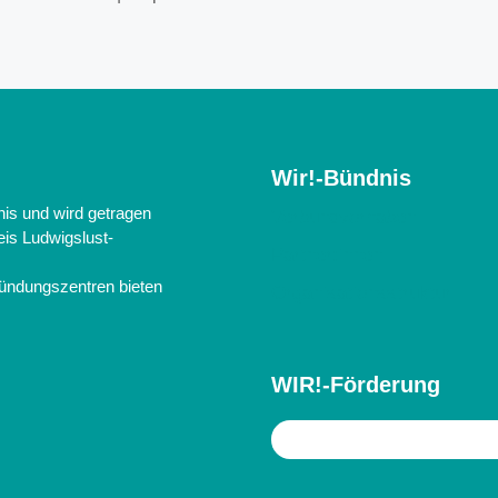
Wir!-Bündnis
nis und wird getragen
Verbundvorhaben
is Ludwigslust-
Partner:innen
ründungszentren bieten
Organisationsstruktur
WIR!-Förderung