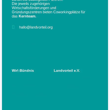
Die jeweils zugehörigen
Wirtschaftsförderungen und
Gründungszentren bieten Coworkingplätze für
das
Kernteam
.
hallo@landvorteil.org
Datenschutz
Impressum
© 2025 Landvorteil e.V.
Wir!-Bündnis
Landvorteil e.V.
Verbundvorhaben
Akteure im Netzwerk
Partner:innen
Veranstaltungen
Organisationsstruktur