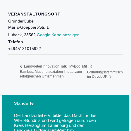
VERANSTALTUNGSORT
GründerCube
Maria-Goeppert-Str. 1
Lübeck
,
23562
Google Karte anzeigen
Telefon
+4945131015922
Landvorteil Innovation Talk | MyBoo: Mit
9.
Bambus, Mut und sozialem Impact zum
Gründungsstammtisch
erfolgreichen Unternehmen
im DeveLUP
Standorte
Der Landvorteil e.V. bildet das Dach für das
WIR!-Bündnis und wird getragen durch den
Kreis Herzogtum Lauenburg und den
Landkreis Ludwigslust-Parchim.