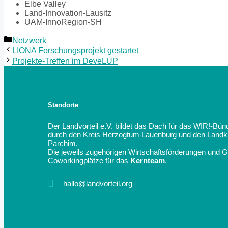
Elbe Valley
Land-Innovation-Lausitz
UAM-InnoRegion-SH
Netzwerk
LIONA Forschungsprojekt gestartet
Projekte-Treffen im DeveLUP
Standorte
Der Landvorteil e.V. bildet das Dach für das WIR!-Bün
durch den Kreis Herzogtum Lauenburg und den Landkr
Parchim.
Die jeweils zugehörigen Wirtschaftsförderungen und 
Coworkingplätze für das
Kernteam
.
hallo@landvorteil.org
Datenschutz