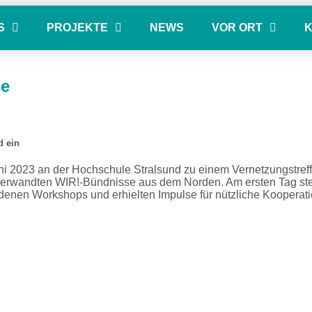
S
PROJEKTE
NEWS
VOR ORT
se
d ein
ni 2023 an der Hochschule Stralsund zu einem Vernetzungstreffe
erwandten WIR!-Bündnisse aus dem Norden. Am ersten Tag stell
edenen Workshops und erhielten Impulse für nützliche Kooperat