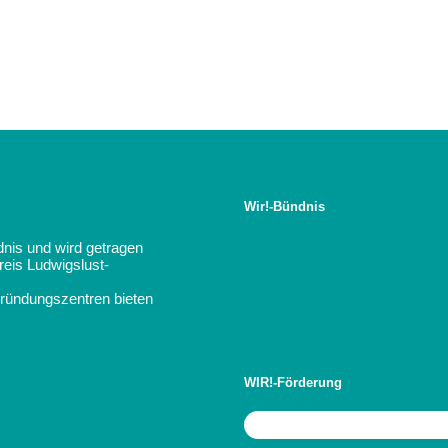
Wir!-Bündnis
Verbundvorhaben
dnis und wird getragen
eis Ludwigslust-
Partner:innen
Gründungszentren bieten
Organisationsstruktur
WIR!-Förderung