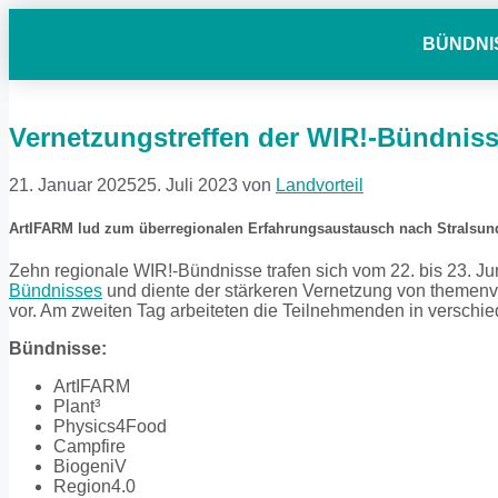
BÜNDNI
Vernetzungstreffen der WIR!-Bündnis
21. Januar 2025
25. Juli 2023
von
Landvorteil
ArtIFARM lud zum überregionalen Erfahrungsaustausch nach Stralsun
Zehn regionale WIR!-Bündnisse trafen sich vom 22. bis 23. Ju
Bündnisses
und diente der stärkeren Vernetzung von themenv
vor. Am zweiten Tag arbeiteten die Teilnehmenden in verschi
Bündnisse:
ArtIFARM
Plant³
Physics4Food
Campfire
BiogeniV
Region4.0