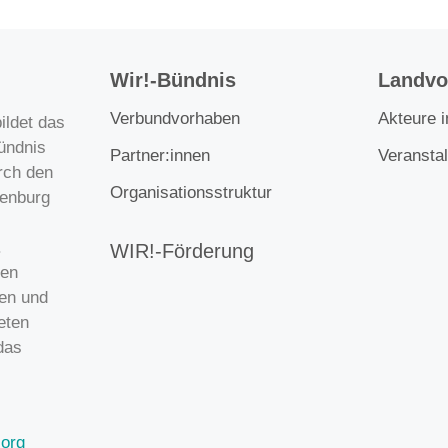
Wir!-Bündnis
Landvor
Verbundvorhaben
Akteure 
ildet das
ündnis
Partner:innen
Veransta
rch den
Organisationsstruktur
enburg
.
WIR!-Förderung
gen
gen und
eten
das
.org