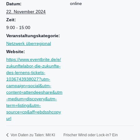
online
Datum:
22. November 2024
Zeit:
9:00 - 15:00
Veranstaltungskategorie:
Netzwerk überregional
Website:
https://www.eventbrite.de/e/
zukunftelabor-die-zukunfte-
des-lernens-tickets-
1036743938027?utm-
campaign=social&utm-
content=attendeeshare&utm
-medium=discovery&utm-
term=listing&utm-
source=cp&aff=ebdsshcopy
url
Frischer Wind oder Lock-in? Ein
Von Daten zu Taten: Mit KI