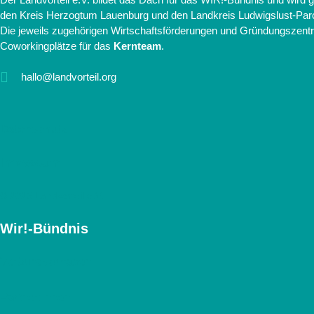
den Kreis Herzogtum Lauenburg und den Landkreis Ludwigslust-Par
Die jeweils zugehörigen Wirtschaftsförderungen und Gründungszentr
Coworkingplätze für das
Kernteam
.
hallo@landvorteil.org
Datenschutz
Impressum
© 2025 Landvorteil e.V.
Wir!-Bündnis
Verbundvorhaben
Partner:innen