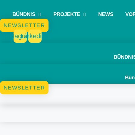
Zum
Inhalt
BÜNDNIS
PROJEKTE
NEWS
VO
springen
NEWSLETTER
Instagram
Linkedin
BÜNDNI
Bün
NEWSLETTER