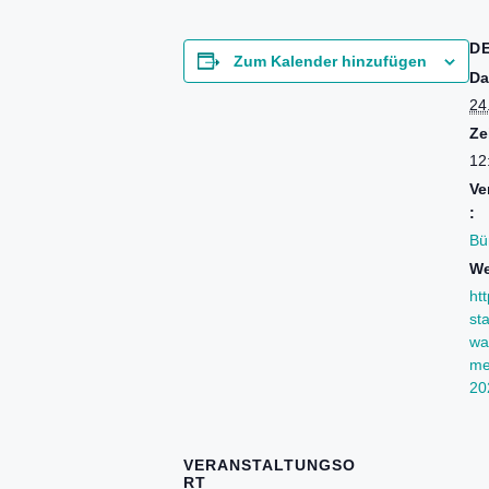
D
Zum Kalender hinzufügen
Da
24
Ze
12
Ve
:
Bü
We
ht
st
wa
me
20
VERANSTALTUNGSO
RT