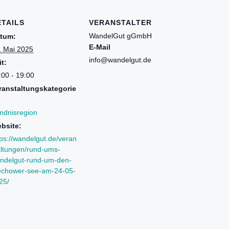
ETAILS
VERANSTALTER
WandelGut gGmbH
tum:
E-Mail
. Mai 2025
info@wandelgut.de
it:
:00 - 19:00
ranstaltungskategorie
ndnisregion
bsite:
tps://wandelgut.de/veran
altungen/rund-ums-
ndelgut-rund-um-den-
chower-see-am-24-05-
25/