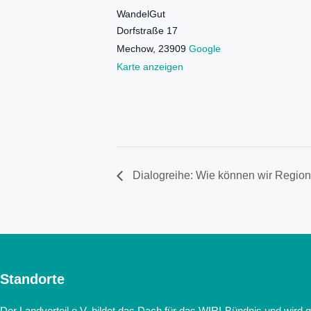
WandelGut
Dorfstraße 17
Mechow
,
23909
Google
Karte anzeigen
Dialogreihe: Wie können wir Region
Standorte
Der Landvorteil e.V. bildet das Dach für das WIR!-Bündnis und wird 