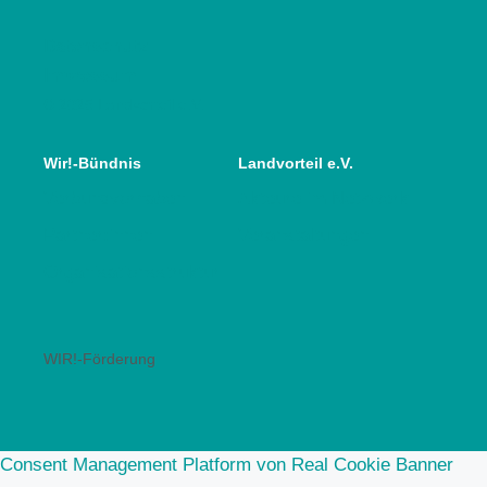
Datenschutz
Impressum
© 2025 Landvorteil e.V.
Wir!-Bündnis
Landvorteil e.V.
Verbundvorhaben
Akteure im Netzwerk
Partner:innen
Veranstaltungen
Organisationsstruktur
WIR!-Förderung
Consent Management Platform von Real Cookie Banner