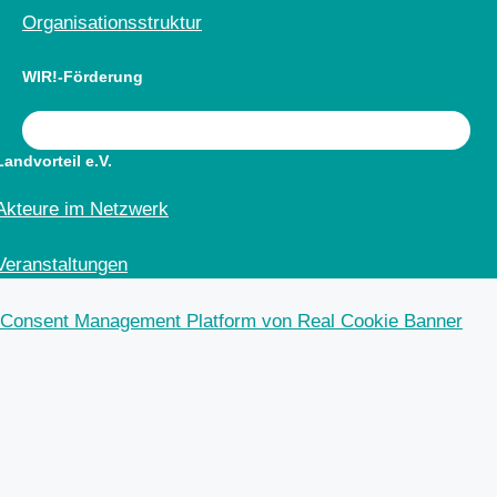
Organisationsstruktur
WIR!-Förderung
Landvorteil e.V.
Akteure im Netzwerk
Veranstaltungen
Consent Management Platform von Real Cookie Banner