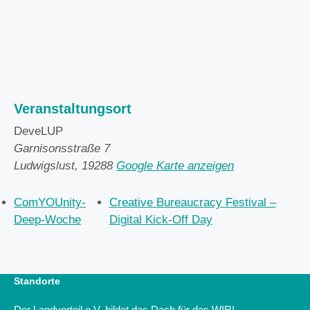
Veranstaltungsort
DeveLUP
Garnisonsstraße 7
Ludwigslust
,
19288
Google Karte anzeigen
ComYOUnity-
Creative Bureaucracy Festival –
Deep-Woche
Digital Kick-Off Day
Standorte
Der Landvorteil e.V. bildet das Dach für das WIR!-