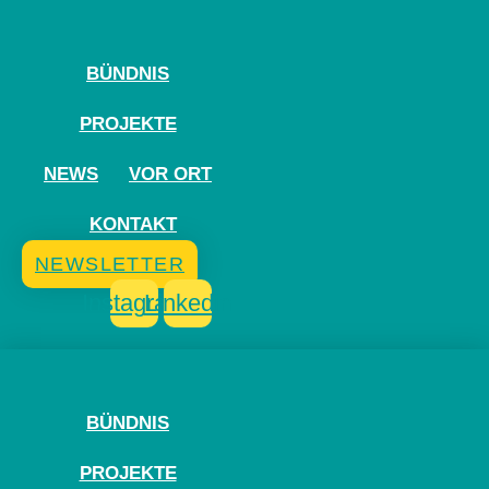
Zum
Inhalt
springen
BÜNDNIS
PROJEKTE
NEWS
VOR ORT
KONTAKT
NEWSLETTER
Instagram
Linkedin
BÜNDNIS
PROJEKTE