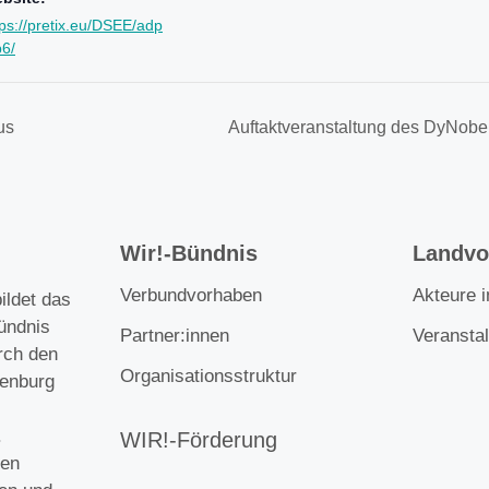
tps://pretix.eu/DSEE/adp
p6/
us
Auftaktveranstaltung des DyNobel
Wir!-Bündnis
Landvor
Verbundvorhaben
Akteure 
ildet das
ündnis
Partner:innen
Veransta
rch den
Organisationsstruktur
enburg
.
WIR!-Förderung
gen