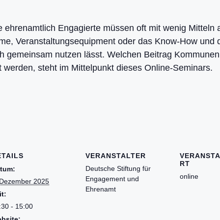
ere ehrenamtlich Engagierte müssen oft mit wenig Mittel
me, Veranstaltungsequipment oder das Know-How und die
sich gemeinsam nutzen lässt. Welchen Beitrag Kommunen
 werden, steht im Mittelpunkt dieses Online-Seminars.
ETAILS
VERANSTALTER
VERANST
RT
Deutsche Stiftung für
tum:
online
Engagement und
 Dezember 2025
Ehrenamt
it:
:30 - 15:00
bsite: