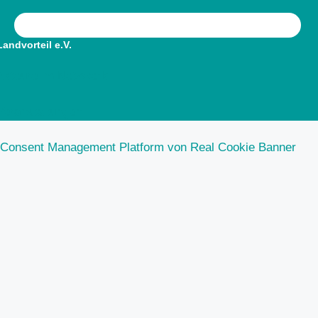
Landvorteil e.V.
Akteure im Netzwerk
Veranstaltungen
Consent Management Platform von Real Cookie Banner