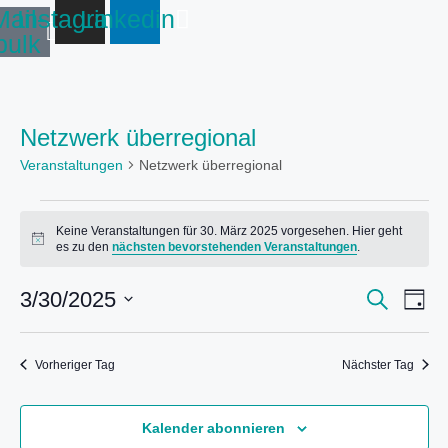
Mail-
Instagram
Linkedin
bulk
Netzwerk überregional
Veranstaltungen
Netzwerk überregional
Veranstaltungen
Keine Veranstaltungen für 30. März 2025 vorgesehen. Hier geht
für
H
es zu den
nächsten bevorstehenden Veranstaltungen
.
30.
i
n
März
V
V
w
3/30/2025
S
2025
T
e
e
u
e
a
D
i
c
r
r
g
s
h
a
a
a
Vorheriger Tag
Nächster Tag
e
t
n
n
s
u
s
t
m
Kalender abonnieren
t
a