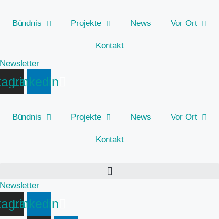
Zum
Inhalt
Bündnis
Projekte
News
Vor Ort
springen
Kontakt
Newsletter
tagram
Linkedin
Bündnis
Projekte
News
Vor Ort
Kontakt
Newsletter
tagram
Linkedin