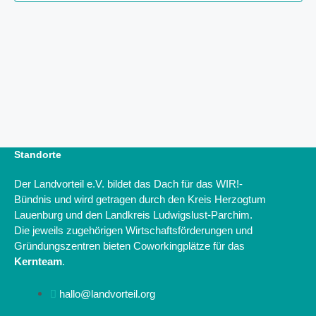
w
l
a
ä
t
l
h
u
t
n
l
u
g
e
n
A
n
g
n
.
e
s
i
n
c
S
Standorte
h
u
t
c
Der Landvorteil e.V. bildet das Dach für das WIR!-
e
h
Bündnis und wird getragen durch den Kreis Herzogtum
n
e
Lauenburg und den Landkreis Ludwigslust-Parchim.
-
u
Die jeweils zugehörigen Wirtschaftsförderungen und
N
Gründungszentren bieten Coworkingplätze für das
a
n
v
Kernteam
.
d
i
A
g
hallo@landvorteil.org
n
a
s