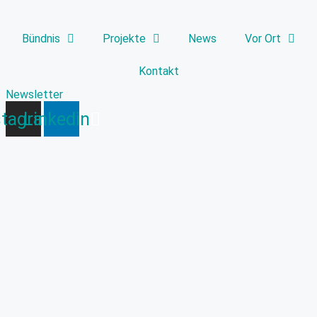
Bündnis
Projekte
News
Vor Ort
Kontakt
Newsletter
stagram
Linkedin