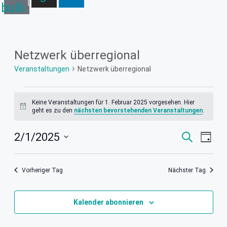
bulk
Netzwerk überregional
Veranstaltungen
Netzwerk überregional
Veranstaltungen
für
Keine Veranstaltungen für 1. Februar 2025 vorgesehen. Hier
Hinweis
geht es zu den
nächsten bevorstehenden Veranstaltungen
.
1.
Februar
Veranstal
Vera
2/1/2025
Suche
2025
Tag
Ansi
Suche
Datum
Navig
und
wählen.
Ansichten,
Vorheriger Tag
Nächster Tag
Navigation
Kalender abonnieren